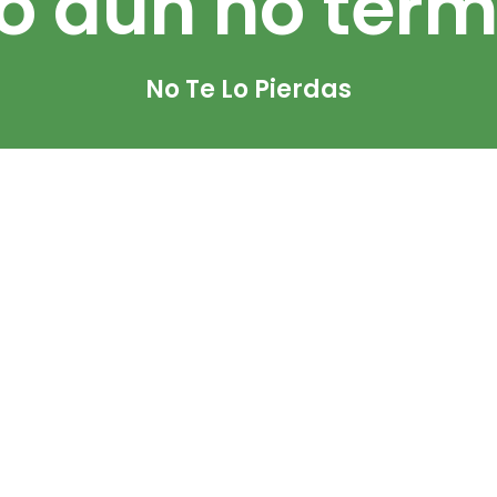
to aún no term
lugares con má
No Te Lo Pierdas
Iglesia de Nuestra
Señora de la
Expectación