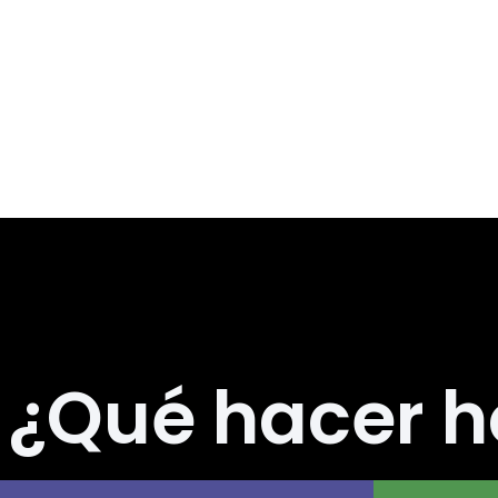
numeroso
Encinas Reales, con su pasa
un punto de encuentro entr
desa
¿Qué hacer h