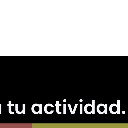
l Sol.
 geográfica, se erige como
ral, contribuyendo así al
n.
 tu actividad.