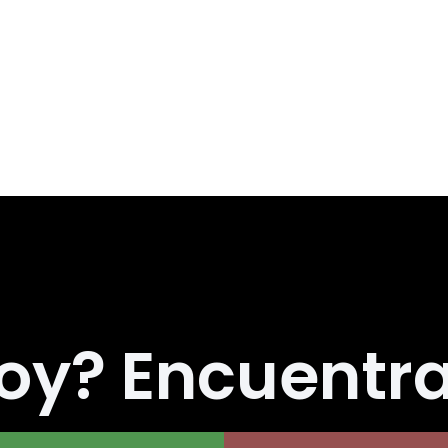
s viajeros en la ruta hacia la Costa de
do histórico y su envidiable ubicación
e la tradición agrícola y el turismo ru
rrollo económico y cultural de la regió
oy?
Encuentra