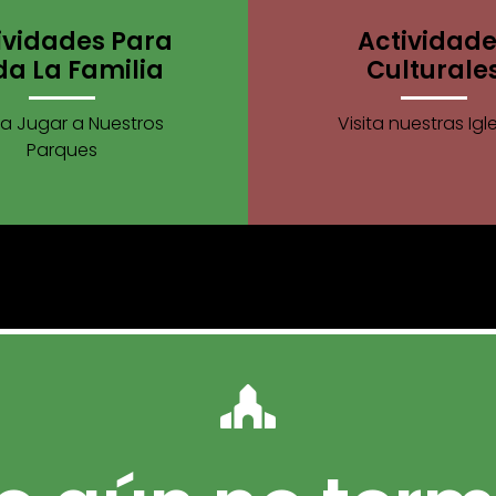
ividades Para
Actividad
da La Familia
Culturale
a Jugar a Nuestros
Visita nuestras Igl
Parques
No Te Vallas Sin Verlos